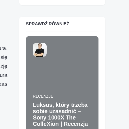
SPRAWDŹ RÓWNIEŻ
ra.
się
zję
ura
zas
RECE
Mały
RECENZJE
któr
Luksus, który trzeba
tyl
sobie uzasadnić –
jako
Sony 1000X The
roz
ColleXion | Recenzja
hom