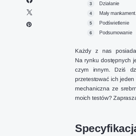
Działanie
Mały mankamen
Podświetlenie
Podsumowanie
Każdy z nas posiada t
Na rynku dostępnych je
czym innym. Dziś dz
przetestować ich jeden
mechaniczna ze srebrn
moich testów? Zaprasza
Specyfikacj