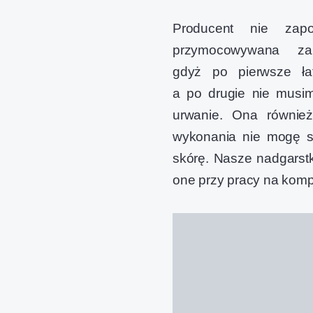
Producent nie zap
przymocowywana 
gdyż po pierwsze ła
a po drugie nie musi
urwanie. Ona równie
wykonania nie mogę si
skórę. Nasze nadgarst
one przy pracy na komp