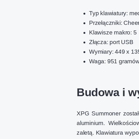
Typ klawiatury: m
Przełączniki: Chee
Klawisze makro: 5
Złącza: port USB
Wymiary: 449 x 13
Waga: 951 gramó
Budowa i w
XPG Summoner została
aluminium. Wielkościo
zaletą. Klawiatura wyp