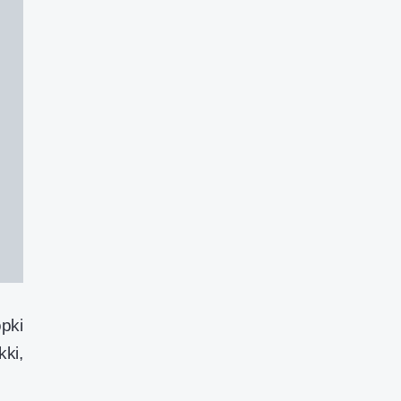
pki
ki,