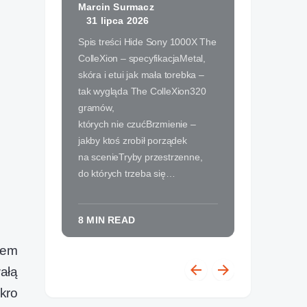
Marcin Surmacz
Marci
31 lipca 2026
31 
Spis treści Hide Sony 1000X The
Spis t
ColleXion – specyfikacjaMetal,
komput
skóra i etui jak mała torebka –
pod bi
tak wygląda The ColleXion320
do zwy
gramów,
komple
których nie czućBrzmienie –
grani
jakby ktoś zrobił porządek
komput
na scenieTryby przestrzenne,
homel
do których trzeba się…
komput
8 MIN READ
10 MI
tem
ałą
kro