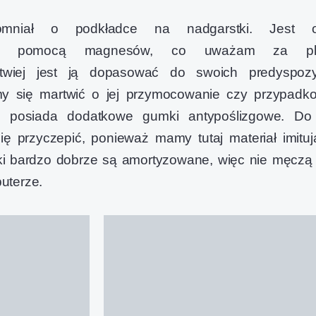
omniał o podkładce na nadgarstki. Jest 
za pomocą magnesów, co uważam za pl
twiej jest ją dopasować do swoich predyspozyc
my się martwić o jej przymocowanie czy przypadk
ż posiada dodatkowe gumki antypoślizgowe. Do 
ę przyczepić, ponieważ mamy tutaj materiał imituj
ki bardzo dobrze są amortyzowane, więc nie męczą 
uterze.