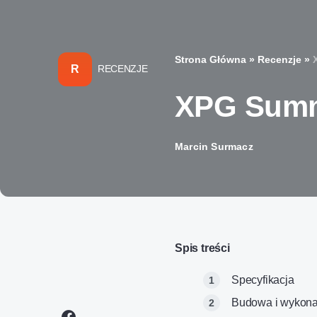
Strona Główna
»
Recenzje
»
R
RECENZJE
XPG Summ
Marcin Surmacz
Spis treści
Specyfikacja
Budowa i wykona