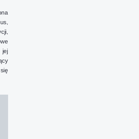
ona
us,
ji,
owe
jej
ący
się