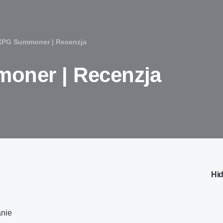
XPG Summoner | Recenzja
oner | Recenzja
Hi
nie